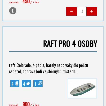
450,-
cena od:
/ den
RAFT PRO 4 OSOBY
raft Colorado, 4 pádla, barely nebo vaky dle počtu
sedatel, doprava lodí ve sběrných místech.
4
4
1
900,-
cena od:
/ den