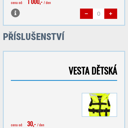
1 000,-
cena od:
/ den
PŘÍSLUŠENSTVÍ
VESTA DĚTSKÁ
30,-
cena od:
/ den