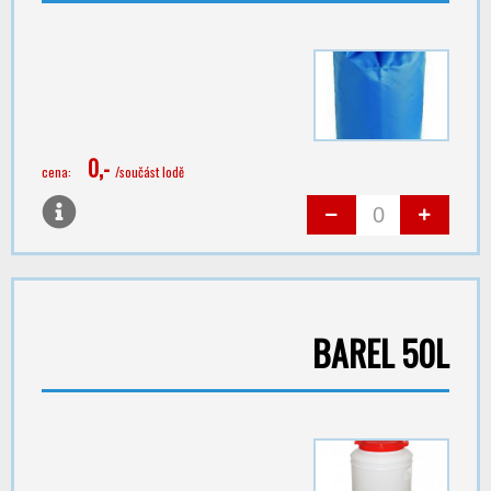
0,-
cena:
/součást lodě
BAREL 50L