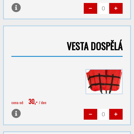
VESTA DOSPĚLÁ
30,-
cena od:
/ den