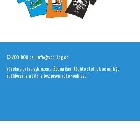
© VOD-DOG.cz | info@vod-dog.cz
Všechna práva vyhrazena. Žádná část těchto stránek nesmí být
publikována a šířena bez písemného souhlasu.