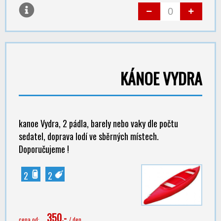
KÁNOE VYDRA
kanoe Vydra, 2 pádla, barely nebo vaky dle počtu
sedatel, doprava lodí ve sběrných místech.
Doporučujeme !
2
2
350,-
cena od:
/ den