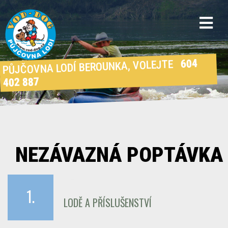
604
PŮJČOVNA LODÍ BEROUNKA, VOLEJTE
402 887
NEZÁVAZNÁ POPTÁVKA
1.
LODĚ A PŘÍSLUŠENSTVÍ